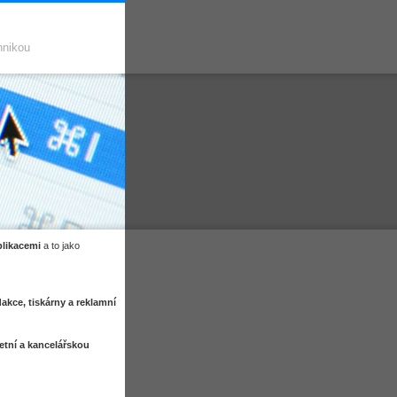
hnikou
plikacemi
a to jako
kce, tiskárny a reklamní
etní a kancelářskou