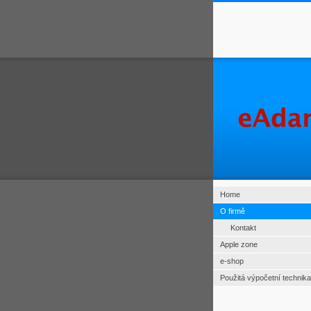
Home
O firmě
Kontakt
Apple zone
e-shop
Použitá výpočetní technika